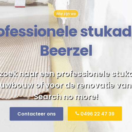
Wie zijn we
fessionele stukad
Beerzel
 zoek naar een professionele stuk
euwbouw of voor de renovatie va
Search no more!
Contacteer ons
0496 22 47 39