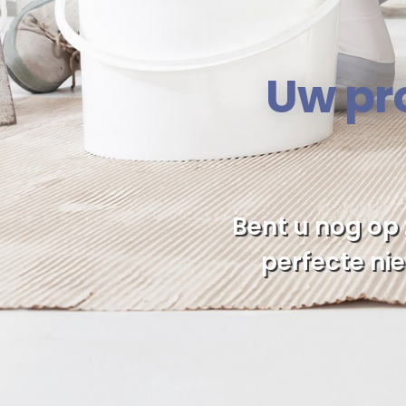
Uw pro
Bent u nog op
perfecte ni