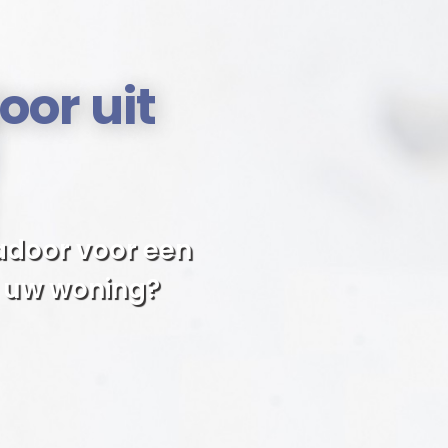
oor uit
adoor voor een
n uw woning?